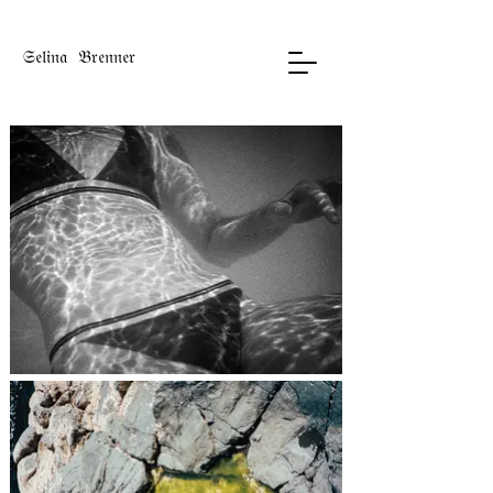
𝔖𝔢𝔩𝔦𝔫𝔞 𝔅𝔯𝔢𝔫𝔫𝔢𝔯